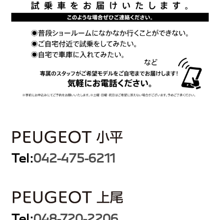
Tel:
042-475-6211
Tel:
048-720-2206