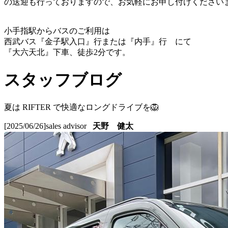
の送迎も行っておりますので、お気軽にお申し付けください
小手指駅からバスのご利用は
西武バス『金子駅入口』行または『内手』行 にて
『大六天北』下車、徒歩2分です。
スタッフブログ
夏は RIFTER で快適なロングドライブを🦁
[2025/06/26]
sales advisor
天野 健太