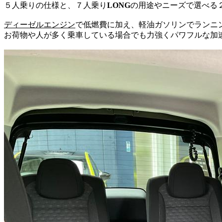
５人乗りの仕様と、７人乗り
LONG
の用途やニーズで選べる２
ディーゼルエンジン
で低燃費に加え、軽油ガソリンでランニ
お荷物や人が多く乗車している場合でも力強くパワフルな加速